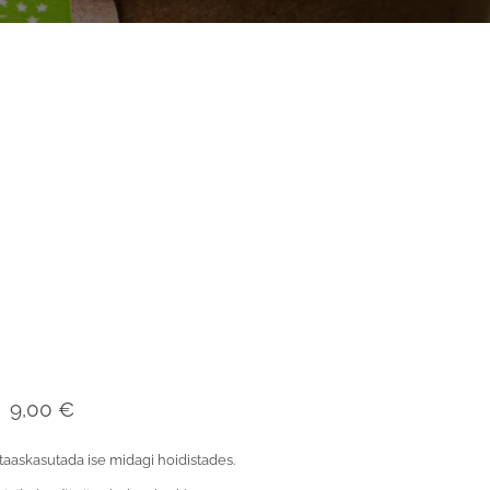
9,00 €
taaskasutada ise midagi hoidistades.