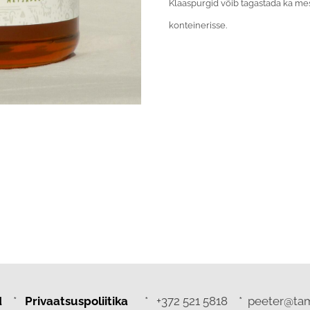
Klaaspurgid võib tagastada ka mes
konteinerisse.
d
*
Privaatsuspoliitika
* +372 521 5818 * peeter@t