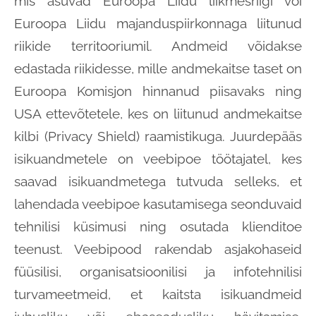
mis asuvad Euroopa Liidu liikmesriigi või
Euroopa Liidu majanduspiirkonnaga liitunud
riikide territooriumil. Andmeid võidakse
edastada riikidesse, mille andmekaitse taset on
Euroopa Komisjon hinnanud piisavaks ning
USA ettevõtetele, kes on liitunud andmekaitse
kilbi (Privacy Shield) raamistikuga. Juurdepääs
isikuandmetele on veebipoe töötajatel, kes
saavad isikuandmetega tutvuda selleks, et
lahendada veebipoe kasutamisega seonduvaid
tehnilisi küsimusi ning osutada klienditoe
teenust. Veebipood rakendab asjakohaseid
füüsilisi, organisatsioonilisi ja infotehnilisi
turvameetmeid, et kaitsta isikuandmeid