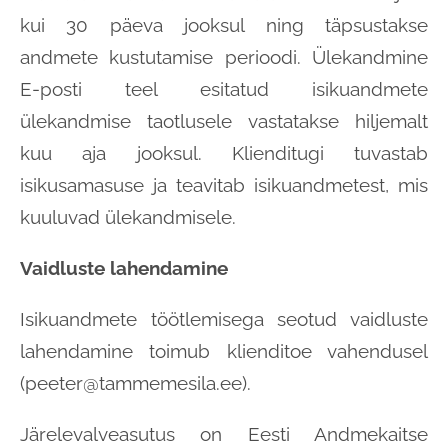
kui 30 päeva jooksul ning täpsustakse
andmete kustutamise perioodi. Ülekandmine
E-posti teel esitatud isikuandmete
ülekandmise taotlusele vastatakse hiljemalt
kuu aja jooksul. Klienditugi tuvastab
isikusamasuse ja teavitab isikuandmetest, mis
kuuluvad ülekandmisele.
Vaidluste lahendamine
Isikuandmete töötlemisega seotud vaidluste
lahendamine toimub klienditoe vahendusel
(peeter@tammemesila.ee).
Järelevalveasutus on Eesti Andmekaitse