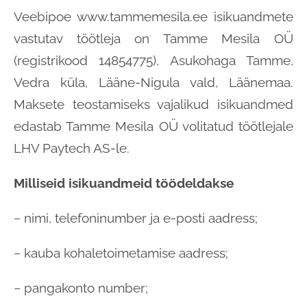
Veebipoe www.tammemesila.ee isikuandmete
vastutav töötleja on Tamme Mesila OÜ
(registrikood 14854775), Asukohaga Tamme,
Vedra küla, Lääne-Nigula vald, Läänemaa.
Maksete teostamiseks vajalikud isikuandmed
edastab Tamme Mesila OÜ volitatud töötlejale
LHV Paytech AS-le.
Milliseid isikuandmeid töödeldakse
− nimi, telefoninumber ja e-posti aadress;
− kauba kohaletoimetamise aadress;
− pangakonto number;