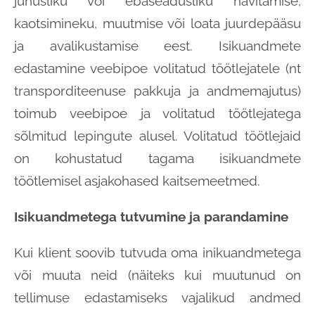
juhusliku või ebaseadusliku hävitamise,
kaotsimineku, muutmise või loata juurdepääsu
ja avalikustamise eest. Isikuandmete
edastamine veebipoe volitatud töötlejatele (nt
transporditeenuse pakkuja ja andmemajutus)
toimub veebipoe ja volitatud töötlejatega
sõlmitud lepingute alusel. Volitatud töötlejaid
on kohustatud tagama isikuandmete
töötlemisel asjakohased kaitsemeetmed.
Isikuandmetega tutvumine ja parandamine
Kui klient soovib tutvuda oma inikuandmetega
või muuta neid (näiteks kui muutunud on
tellimuse edastamiseks vajalikud andmed