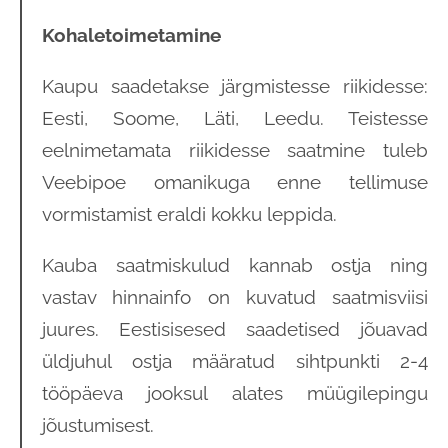
Kohaletoimetamine
Kaupu saadetakse järgmistesse riikidesse:
Eesti, Soome, Läti, Leedu. Teistesse
eelnimetamata riikidesse saatmine tuleb
Veebipoe omanikuga enne tellimuse
vormistamist eraldi kokku leppida.
Kauba saatmiskulud kannab ostja ning
vastav hinnainfo on kuvatud saatmisviisi
juures. Eestisisesed saadetised jõuavad
üldjuhul ostja määratud sihtpunkti 2-4
tööpäeva jooksul alates müügilepingu
jõustumisest.