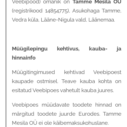
Veebipood) omanik on
Tamme Mesila OÜ
(registrikood 14854775), Asukohaga Tamme,
Vedra küla, Lääne-Nigula vald, Läänemaa.
Müügilepingu kehtivus, kauba- ja
hinnainfo
Müügitingimused kehtivad Veebipoest
kaupade ostmisel. Teave kauba kohta on
esitatud Veebipoes vahetult kauba juures.
Veebipoes müüdavate toodete hinnad on
märgitud toodete juurde Eurodes. Tamme
Mesila OÜ ei ole käibemaksukohuslane.