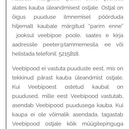
alates kauba üleandmisest ostjale. Ostjal on
õigus puuduse ilmnemisel pöörduda
hiljemalt kaubale märgitud “parim enne”
jooksul veebipoe poole, saates e kirja
aadressile peeter@tammemesila. ee või
helistada telefonil: 5215818.
Veebipood ei vastuta puuduste eest, mis on
tekkinud pärast kauba üleandmist ostjale.
Kui Veebipoest ostetud kaubal on
puudused, mille eest Veebipood vastutab,
asendab Veebipood puudusega kauba. Kui
kaupa ei ole võimalik asendada, tagastab
Veebipood ostjale kõik müügilepinguga