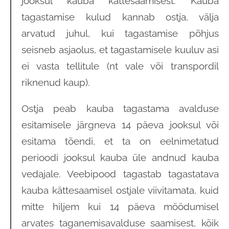
jooksul kauba kättesaamisest. Kauba
tagastamise kulud kannab ostja, välja
arvatud juhul, kui tagastamise põhjus
seisneb asjaolus, et tagastamisele kuuluv asi
ei vasta tellitule (nt vale või transpordil
riknenud kaup).
Ostja peab kauba tagastama avalduse
esitamisele järgneva 14 päeva jooksul või
esitama tõendi, et ta on eelnimetatud
perioodi jooksul kauba üle andnud kauba
vedajale. Veebipood tagastab tagastatava
kauba kättesaamisel ostjale viivitamata, kuid
mitte hiljem kui 14 päeva möödumisel
arvates taganemisavalduse saamisest, kõik