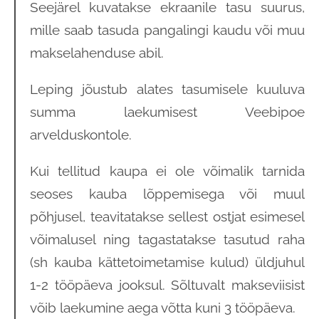
Seejärel kuvatakse ekraanile tasu suurus,
mille saab tasuda pangalingi kaudu või muu
makselahenduse abil.
Leping jõustub alates tasumisele kuuluva
summa laekumisest Veebipoe
arvelduskontole.
Kui tellitud kaupa ei ole võimalik tarnida
seoses kauba lõppemisega või muul
põhjusel, teavitatakse sellest ostjat esimesel
võimalusel ning tagastatakse tasutud raha
(sh kauba kättetoimetamise kulud) üldjuhul
1-2 tööpäeva jooksul. Sõltuvalt makseviisist
võib laekumine aega võtta kuni 3 tööpäeva.