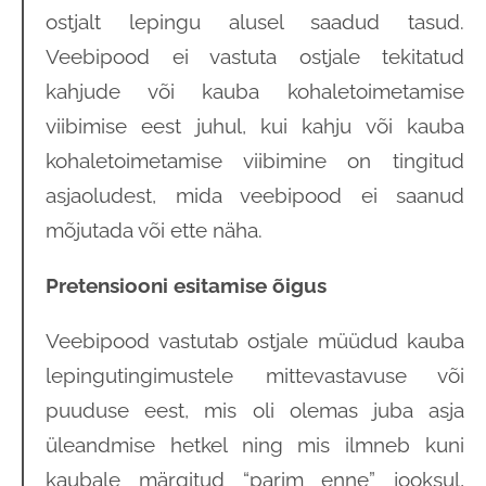
ostjalt lepingu alusel saadud tasud.
Veebipood ei vastuta ostjale tekitatud
kahjude või kauba kohaletoimetamise
viibimise eest juhul, kui kahju või kauba
kohaletoimetamise viibimine on tingitud
asjaoludest, mida veebipood ei saanud
mõjutada või ette näha.
Pretensiooni esitamise õigus
Veebipood vastutab ostjale müüdud kauba
lepingutingimustele mittevastavuse või
puuduse eest, mis oli olemas juba asja
üleandmise hetkel ning mis ilmneb kuni
kaubale märgitud “parim enne” jooksul,