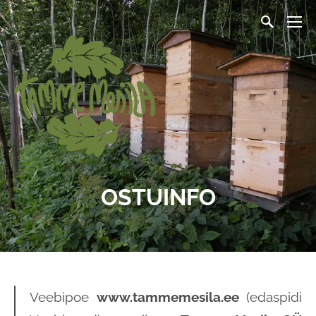
OSTUINFO
Veebipoe
www.tammemesila.ee
(edaspidi