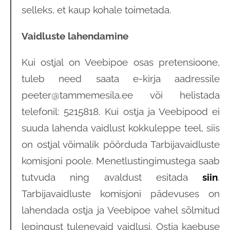
selleks, et kaup kohale toimetada.
Vaidluste lahendamine
Kui ostjal on Veebipoe osas pretensioone,
tuleb need saata e-kirja aadressile
peeter@tammemesila.ee või helistada
telefonil: 5215818. Kui ostja ja Veebipood ei
suuda lahenda vaidlust kokkuleppe teel, siis
on ostjal võimalik pöörduda Tarbijavaidluste
komisjoni poole. Menetlustingimustega saab
tutvuda ning avaldust esitada
siin
.
Tarbijavaidluste komisjoni pädevuses on
lahendada ostja ja Veebipoe vahel sõlmitud
lepingust tulenevaid vaidlusi. Ostja kaebuse