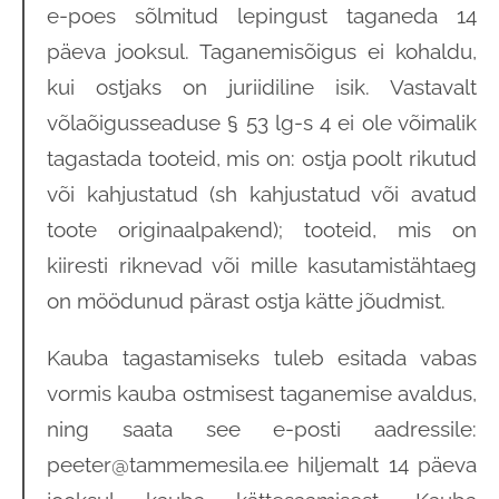
e-poes sõlmitud lepingust taganeda 14
päeva jooksul. Taganemisõigus ei kohaldu,
kui ostjaks on juriidiline isik. Vastavalt
võlaõigusseaduse § 53 lg-s 4 ei ole võimalik
tagastada tooteid, mis on: ostja poolt rikutud
või kahjustatud (sh kahjustatud või avatud
toote originaalpakend); tooteid, mis on
kiiresti riknevad või mille kasutamistähtaeg
on möödunud pärast ostja kätte jõudmist.
Kauba tagastamiseks tuleb esitada vabas
vormis kauba ostmisest taganemise avaldus,
ning saata see e-posti aadressile:
peeter@tammemesila.ee hiljemalt 14 päeva